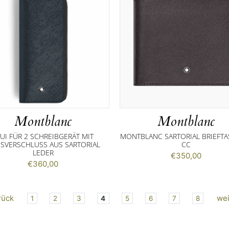
Montblanc
Montblanc
UI FÜR 2 SCHREIBGERÄT MIT
MONTBLANC SARTORIAL BRIEFTA
SSVERSCHLUSS AUS SARTORIAL L
CC
EDER
€
350,00
€
360,00
rück
wei
1
2
3
4
5
6
7
8