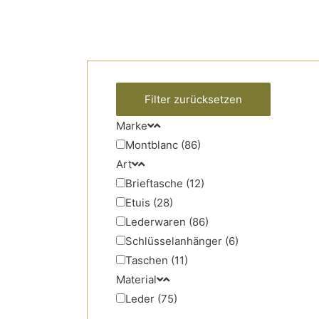
Marke
Montblanc (86)
Art
Brieftasche (12)
Etuis (28)
Lederwaren (86)
Schlüsselanhänger (6)
Taschen (11)
Material
Leder (75)