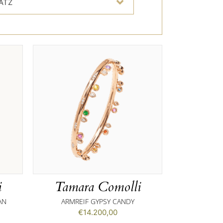
ATZ
i
Tamara Comolli
AN
ARMREIF GYPSY CANDY
€
14.200,00