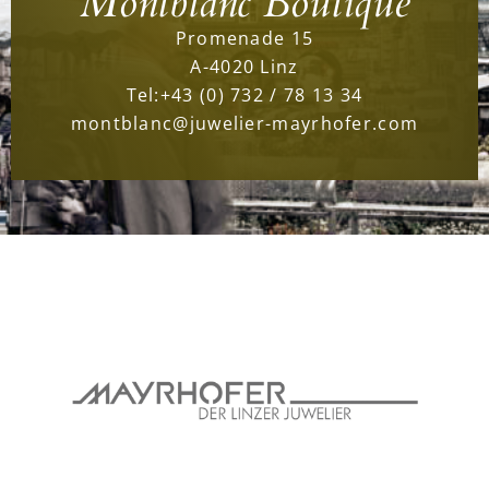
Montblanc Boutique
Promenade 15
A-4020 Linz
Tel:
+43 (0) 732 / 78 13 34
montblanc@juwelier-mayrhofer.com