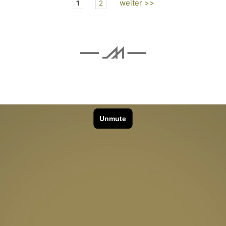
weiter >>
1
2