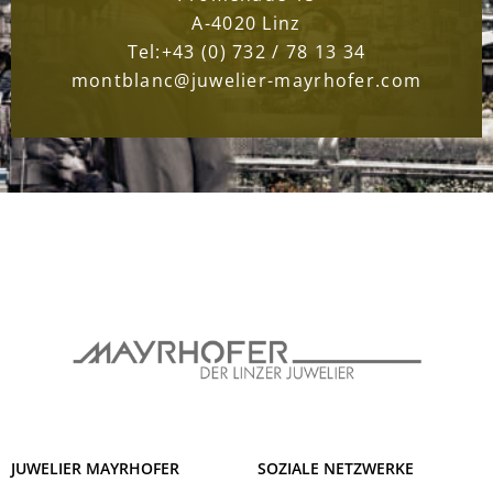
A-4020 Linz
Tel:
+43 (0) 732 / 78 13 34
montblanc@juwelier-mayrhofer.com
JUWELIER MAYRHOFER
SOZIALE NETZWERKE