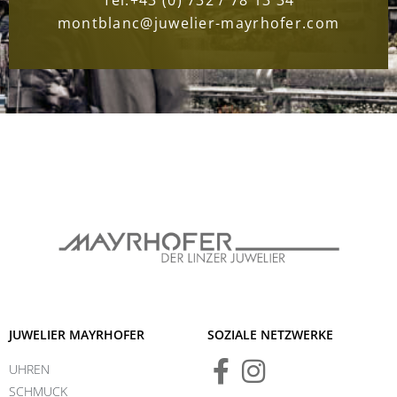
montblanc@juwelier-mayrhofer.com
JUWELIER MAYRHOFER
SOZIALE NETZWERKE
UHREN
SCHMUCK