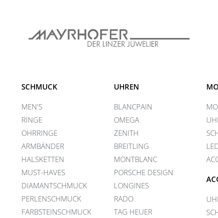
SCHMUCK
UHREN
MO
MEN'S
BLANCPAIN
MO
RINGE
OMEGA
UH
OHRRINGE
ZENITH
SC
ARMBÄNDER
BREITLING
LE
HALSKETTEN
MONTBLANC
AC
MUST-HAVES
PORSCHE DESIGN
AC
DIAMANTSCHMUCK
LONGINES
PERLENSCHMUCK
RADO
UH
FARBSTEINSCHMUCK
TAG HEUER
SC