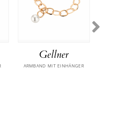
Gellner
Gel
R
ARMBAND MIT EINHÄNGER
RING PL