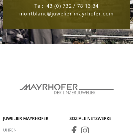
Tel:
+43 (0) 732 / 78 13 34
montblanc@juwelier-mayrhofer.com
JUWELIER MAYRHOFER
SOZIALE NETZWERKE
UHREN