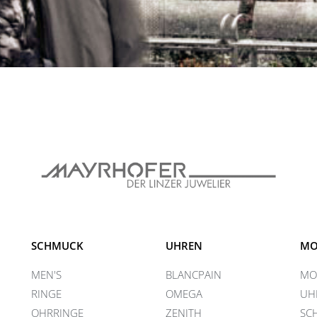
SCHMUCK
UHREN
MO
MEN'S
BLANCPAIN
MO
RINGE
OMEGA
UH
OHRRINGE
ZENITH
SC