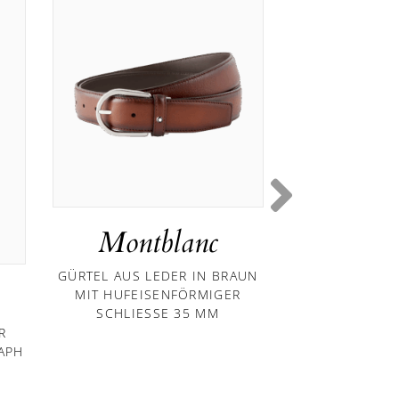
Montblanc
Mont
GÜRTEL AUS LEDER IN BRAUN
MEISTERSTÜC
MIT HUFEISENFÖRMIGER
BRIEFTAS
SCHLIESSE 35 MM
R
APH