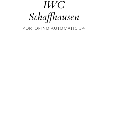
IWC
I
Schaffhausen
Schaff
PORTOFINO AUTOMATIC 34
PORTOFINO A