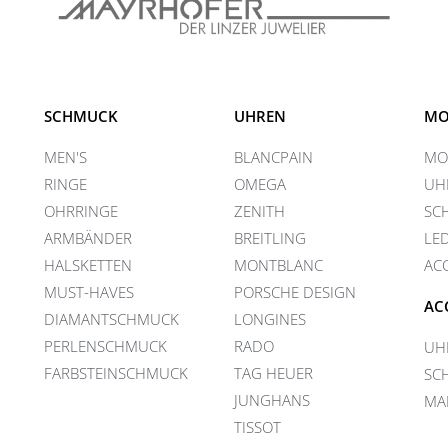
SCHMUCK
UHREN
MO
MEN'S
BLANCPAIN
MO
RINGE
OMEGA
UH
OHRRINGE
ZENITH
SC
ARMBÄNDER
BREITLING
LE
HALSKETTEN
MONTBLANC
AC
MUST-HAVES
PORSCHE DESIGN
AC
DIAMANTSCHMUCK
LONGINES
PERLENSCHMUCK
RADO
UH
FARBSTEINSCHMUCK
TAG HEUER
SC
JUNGHANS
MA
TISSOT