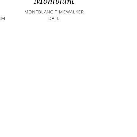
Montblanc
Mont
MONTBLANC TIMEWALKER
MONTBLANC 48
IM
DATE
DA