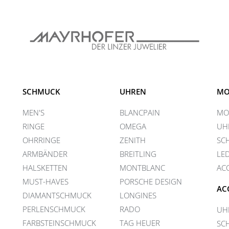
SCHMUCK
UHREN
MO
MEN'S
BLANCPAIN
MO
RINGE
OMEGA
UH
OHRRINGE
ZENITH
SC
ARMBÄNDER
BREITLING
LE
HALSKETTEN
MONTBLANC
AC
MUST-HAVES
PORSCHE DESIGN
AC
DIAMANTSCHMUCK
LONGINES
PERLENSCHMUCK
RADO
UH
FARBSTEINSCHMUCK
TAG HEUER
SC