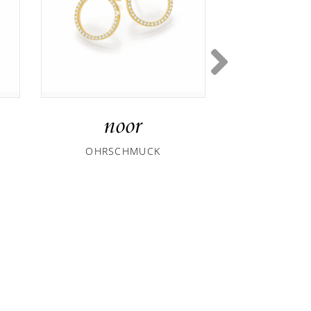
noor
no
OHRSCHMUCK
COL