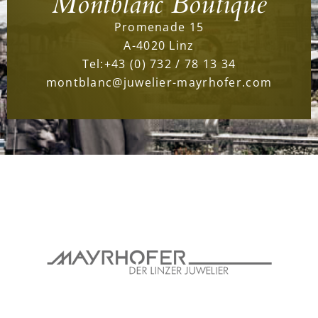
Montblanc Boutique
Promenade 15
A-4020 Linz
Tel:
+43 (0) 732 / 78 13 34
montblanc@juwelier-mayrhofer.com