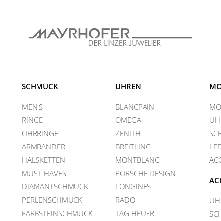
SCHMUCK
UHREN
MO
MEN'S
BLANCPAIN
MO
RINGE
OMEGA
UH
OHRRINGE
ZENITH
SC
ARMBÄNDER
BREITLING
LE
HALSKETTEN
MONTBLANC
AC
MUST-HAVES
PORSCHE DESIGN
AC
DIAMANTSCHMUCK
LONGINES
PERLENSCHMUCK
RADO
UH
FARBSTEINSCHMUCK
TAG HEUER
SC