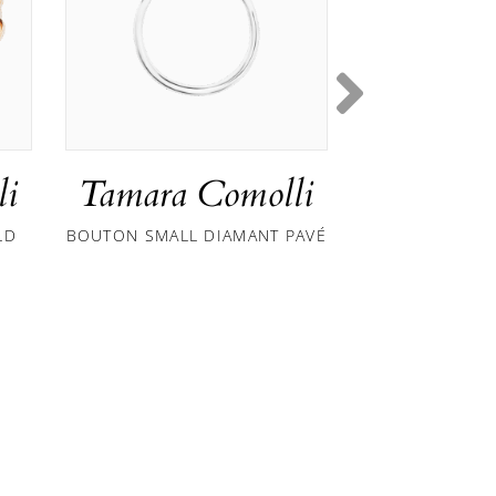
li
Tamara Comolli
Tamara 
LD
BOUTON SMALL DIAMANT PAVÉ
MIKADO BOUQ
MIT P