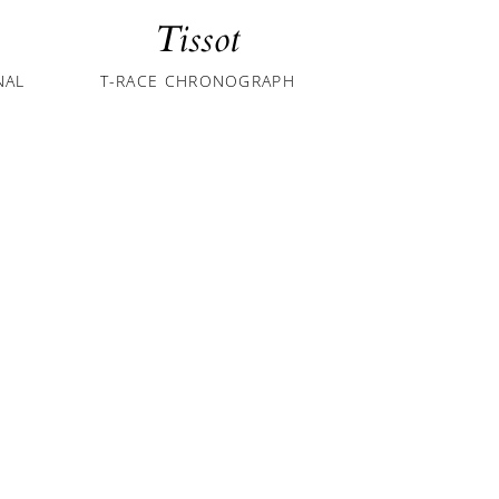
Tissot
Tis
NAL
T-RACE CHRONOGRAPH
PR 516 CH