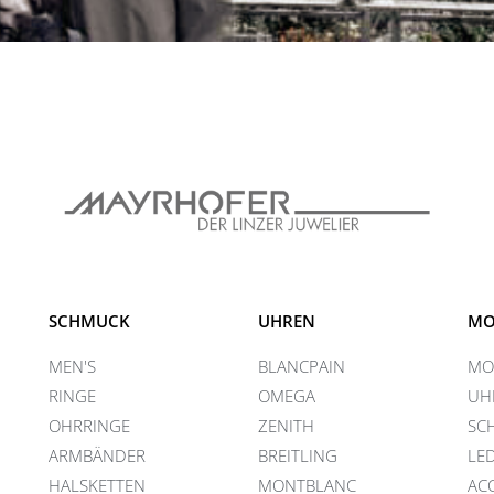
SCHMUCK
UHREN
MO
MEN'S
BLANCPAIN
MO
RINGE
OMEGA
UH
OHRRINGE
ZENITH
SC
ARMBÄNDER
BREITLING
LE
HALSKETTEN
MONTBLANC
AC