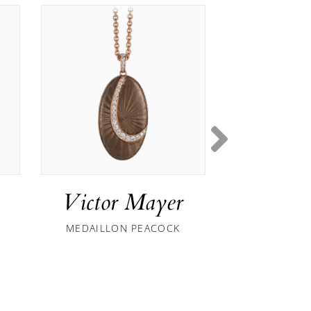
Victor Mayer
Victor
MEDAILLON PEACOCK
MANSCHET
HALL