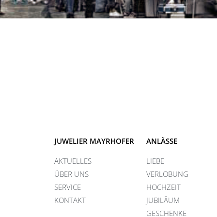
JUWELIER MAYRHOFER
ANLÄSSE
AKTUELLES
LIEBE
ÜBER UNS
VERLOBUNG
SERVICE
HOCHZEIT
KONTAKT
JUBILÄUM
GESCHENKE