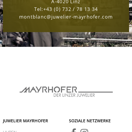
A-4020 Linz
Tel:
+43 (0) 732 / 78 13 34
montblanc@juwelier-mayrhofer.com
JUWELIER MAYRHOFER
SOZIALE NETZWERKE