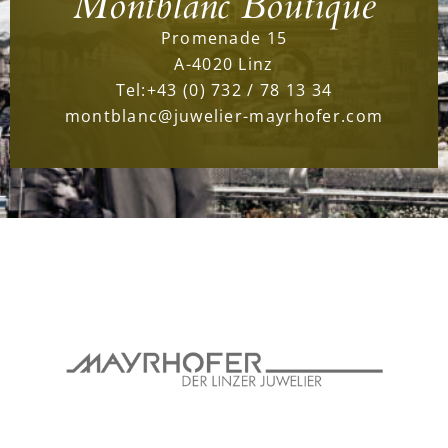
Montblanc Boutique
Promenade 15
A-4020 Linz
Tel:
+43 (0) 732 / 78 13 34
montblanc@juwelier-mayrhofer.com