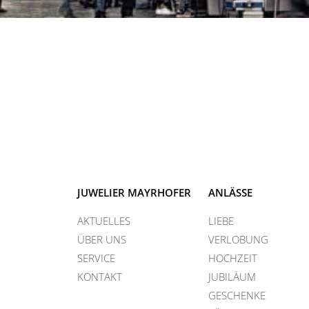
JUWELIER MAYRHOFER
ANLÄSSE
AKTUELLES
LIEBE
ÜBER UNS
VERLOBUNG
SERVICE
HOCHZEIT
KONTAKT
JUBILÄUM
GESCHENKE