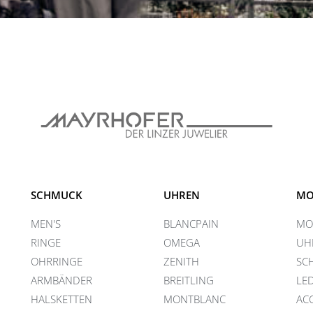
SCHMUCK
UHREN
MO
MEN'S
BLANCPAIN
MO
RINGE
OMEGA
UH
OHRRINGE
ZENITH
SC
ARMBÄNDER
BREITLING
LE
HALSKETTEN
MONTBLANC
AC