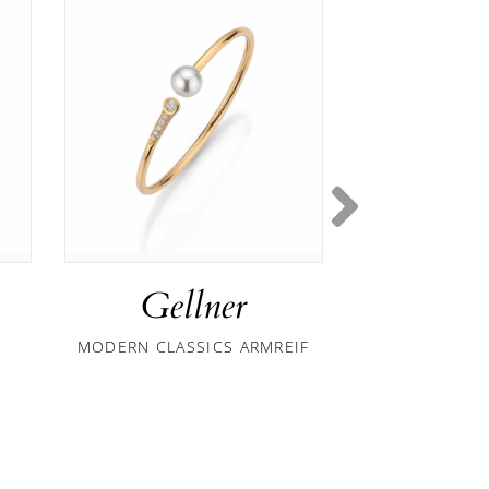
Gellner
Gel
MODERN CLASSICS ARMREIF
MODERN CLA