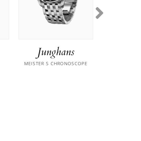
Junghans
Jung
MEISTER S CHRONOSCOPE
MEISTER W