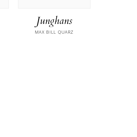
Junghans
Jung
MAX BILL QUARZ
MAX BIL