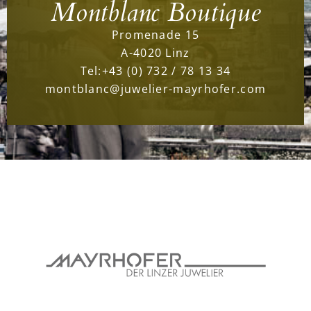
Montblanc Boutique
Promenade 15
A-4020 Linz
Tel:
+43 (0) 732 / 78 13 34
montblanc@juwelier-mayrhofer.com