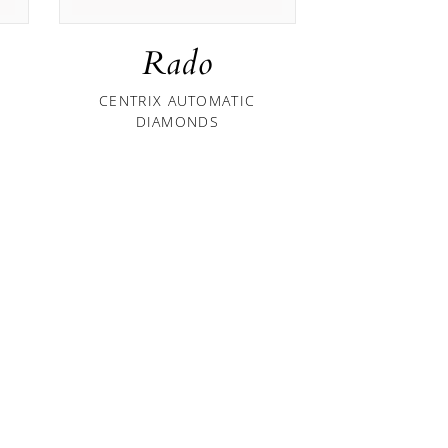
Rado
Ra
CENTRIX AUTOMATIC
CENTRIX 
DIAMONDS
DIAM