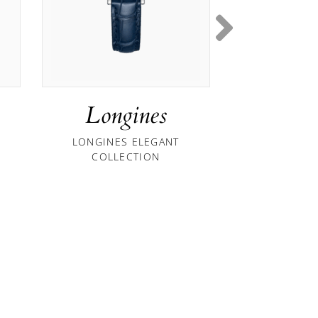
Longines
Long
LONGINES ELEGANT
LONGINES 
COLLECTION