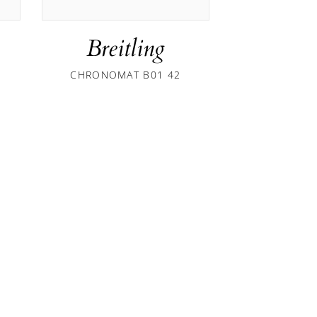
Breitling
Brei
CHRONOMAT B01 42
ENDURANC