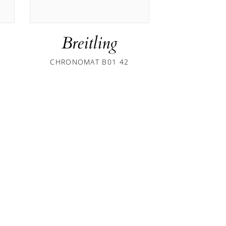
Breitling
Brei
CHRONOMAT B01 42
ENDURANC